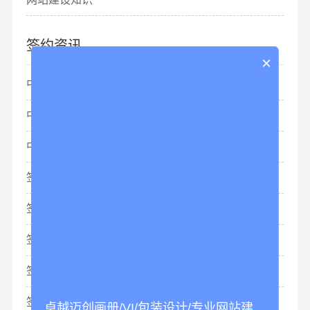
签约资讯
×
中标：美的集团网站设计项目
中标：香港皇朝傢俬集团网站建设项目
中标：华润集团平面设计年度框架服务
签约：深圳科瑞技术股份有限公司
签约：原力生命创新研发公司
签约：爱康生物国家高新技术企业
签约：海格金谷国家高科技企业
签约：惠泰医疗网站制作项目
卓越迈创画册/VI/包装设计/专业网站建