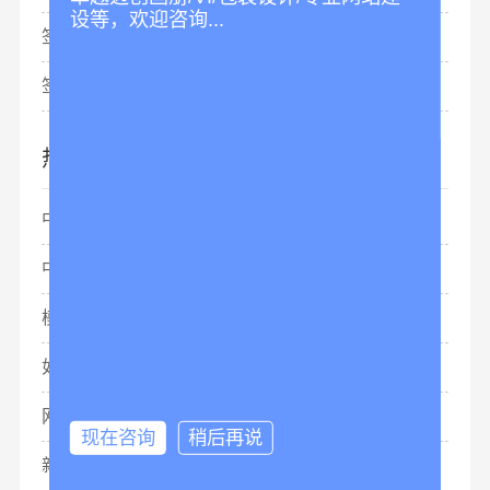
设等，欢迎咨询...
签约：深圳市同创新佳科技有限公司
签约：美格朗公司网站建设项目
热门文章
中标：美的集团网站设计项目
中标：香港皇朝傢俬集团网站建设项目
模版网站建设：模版网站怎么做seo？
如何制作网站？怎么自己创建一个网站
网站建设设计公司：如何设计网站
现在咨询
稍后再说
新手如何做网站？个人建站教程