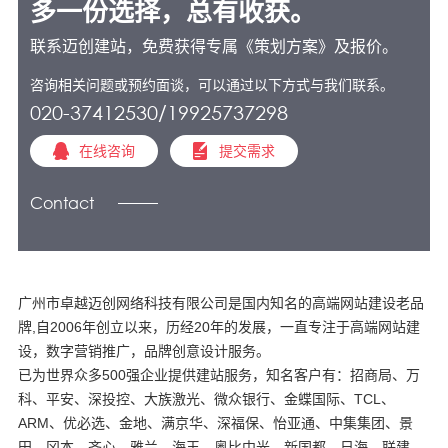
多一份选择，总有收获。
联系迈创建站，免费获得专属《策划方案》及报价。
咨询相关问题或预约面谈，可以通过以下方式与我们联系。
020-37412530/19925737298
在线咨询
提交需求
Contact
广州市卓越迈创网络科技有限公司是国内知名的高端网站建设老品
牌,自2006年创立以来，历经20年的发展，一直专注于高端网站建
设，数字营销推广，品牌创意设计服务。
已为世界众多500强企业提供建站服务，知名客户有：招商局、万
科、平安、深投控、大族激光、微众银行、金蝶国际、TCL、
ARM、优必选、金地、满京华、深福保、怡亚通、中集集团、景
田、冈本、齐心、雅兰、海王、奥比中光、新国都、日海、联建、