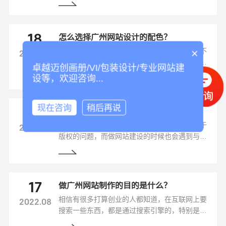
往能给企业带来更多的资金收入。
怎么选择广州网站设计的配色？
18
网站设计的配色是根据各行业类型来搭配的，不
×
2022.08
能随意的选择颜色，而且网站上最忌讳的就是五
卓越迈创画册/VI/包装设计/专业网站建
颜六色，这会显得整个网站很杂乱，当然也让客
设等，欢迎咨询...
户觉得花里胡哨的。那么做广州网站设计应该怎
么选择配色呢？
现在咨询
稍后再说
关于广州网站建设图片、文字版权问题
18
在这个知识产权的时代，人们是越来越重视关于
2022.08
版权的问题，而做网站建设的时候也会遇到与之
相关的问题，就比如说图片和文字，因为一个网
站基本上除了代码就是文字、图片为内容了，这
里来说说关于这两个方面的问题。
做广州网站制作的目的是什么？
17
相信有很多打算创业的人都知道，在互联网上要
2022.08
搜索一些东西，都是通过搜索引擎的，特别是在
我们国内一家独大的百度搜索引擎，大部分人都