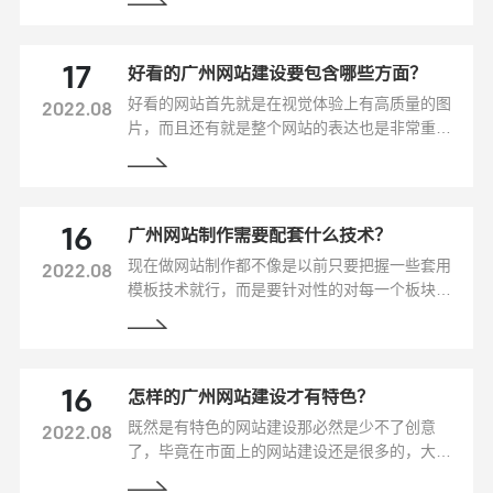
会在上面搜索自己想知道的问题答案，而字啊搜
索引擎上最多的就是网站，每一个都是独立的网
站，类型都大不相同，从这来看做广州网站制作
好看的广州网站建设要包含哪些方面？
17
的目的是什么？
好看的网站首先就是在视觉体验上有高质量的图
2022.08
片，而且还有就是整个网站的表达也是非常重要
的，综合来讲要以造型艺术的方式来表达网站的
特色、设计风格、色彩搭配、网页布局等方面做
网站，只有这样才能让客户真正的喜欢上。
广州网站制作需要配套什么技术？
16
现在做网站制作都不像是以前只要把握一些套用
2022.08
模板技术就行，而是要针对性的对每一个板块的
技术都了解，因为做的网站制作并不只是一种技
术可以搞定的，其中就需要网站语言把握、网站
设计技术、网站的优化推广技术，这几个技术把
握好了，那么这个广州网站制作也算是做的不错
怎样的广州网站建设才有特色？
16
了。
既然是有特色的网站建设那必然是少不了创意
2022.08
了，毕竟在市面上的网站建设还是很多的，大多
数做模板网站都是千篇一律的，就跟复制粘贴没