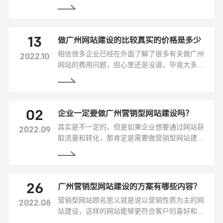
各不相同，但可以说目的都是一样的，为了获得
资源流量，最后转化获得利益，那么现在做营销
推广的步骤都有哪些？
做广州网站建设的比较真实的价格是多少
13
相信很多企业已经在外面了解了很多有关做广州
2022.10
网站的费用问题，但心里还是没谱，毕竟大多数
的价格文章基本都没有写出具体详实的，所以也
是作为一个大概参考，而这篇文章详细介绍了做
网站建设的价格，是相对来说更为真实的。
企业一定要做广州营销型网站建设吗？
02
其实是不一定的，但是如果企业想要通过网站获
2022.09
取流量和转化，那肯定是需要做营销型网站建设
的，毕竟现在的营销型网站是直接影响企业业绩
的一个方面，如果做了其他类型的网站，可能并
不能达到销售获利的目的，而且现在的市场流行
的也是营销型网站，那么除此以外企业一定要做
广州营销型网站建设的方案有哪些内容？
26
广州营销型网站建设的原因还有哪些？跟着小编
营销型网站顾名思义就是说以营销性质为主的网
2022.08
来仔细了解。
站建设，这样的网站能够更符合客户的喜好和体
验感，而且以推进客户成交为目的搭建方式，往