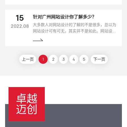
两样，这样的网站就没啥特色了，但是如果是专
门定制的网站就不一样，不仅网站代码是手写
的，就连网站页面的设计都是一个一个确定的。
针对广州网站设计你了解多少？
15
大多数人对网站设计的了解的不是很多，总以为
2022.08
网站设计可有可无，其实并不是如此。网站设计
作为包装整个网站的设计，属于是一种我们给人
的印象，比如说我们穿身上的服饰，就类似于网
站的设计，网站没有做设计前都是一副框架，没
有什么吸引力，但是做了设计就能让网站活起
上一页
1
2
3
4
5
下一页
来。
卓越
迈创